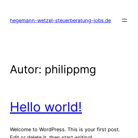
Zum
Inhalt
hegemann-wetzel-steuerberatung-jobs.de
springen
Autor:
philippmg
Hello world!
Welcome to WordPress. This is your first post.
Edit or delete it, then start writing!